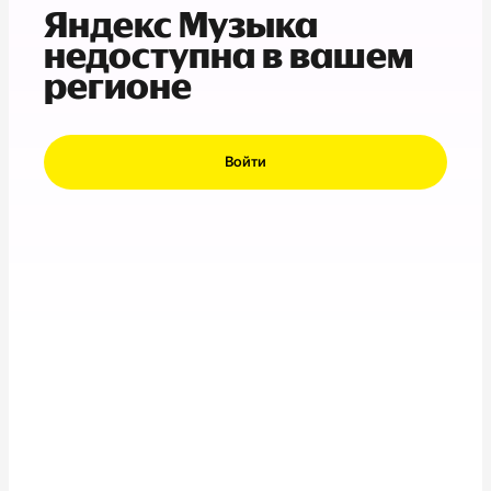
Яндекс Музыка
недоступна в вашем
регионе
Войти