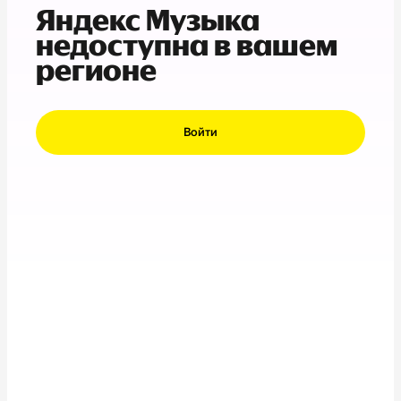
Яндекс Музыка
недоступна в вашем
регионе
Войти