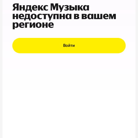
Яндекс Музыка
недоступна в вашем
регионе
Войти