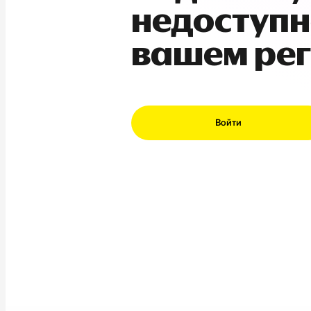
недоступн
вашем ре
Войти