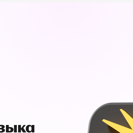
узыка