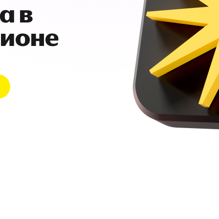
а в
гионе