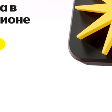
а в
гионе