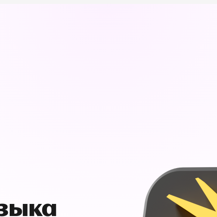
узыка