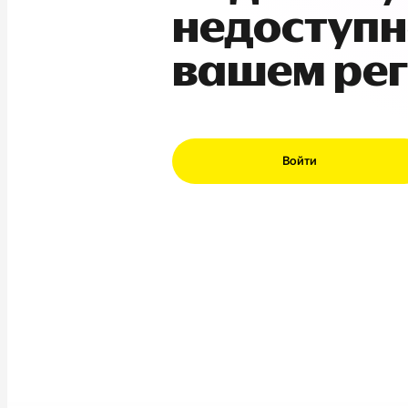
недоступн
вашем ре
Войти