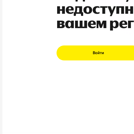
недоступн
вашем ре
Войти