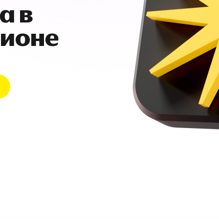
а в
гионе