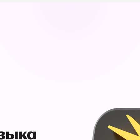
узыка