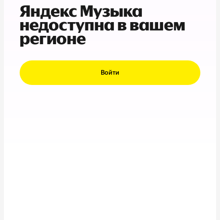
Яндекс Музыка
недоступна в вашем
регионе
Войти