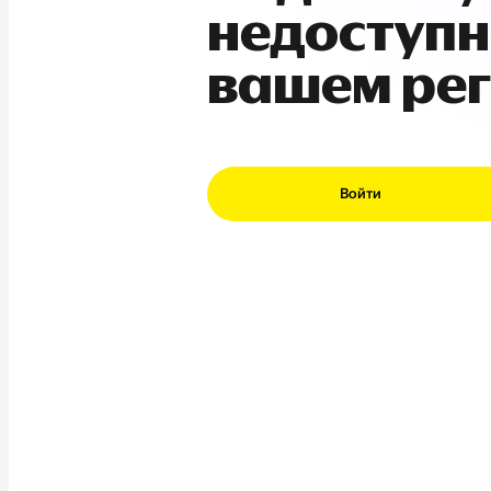
недоступн
вашем ре
Войти