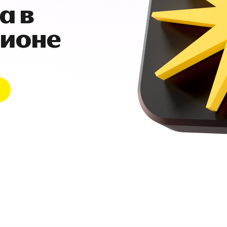
а в
гионе