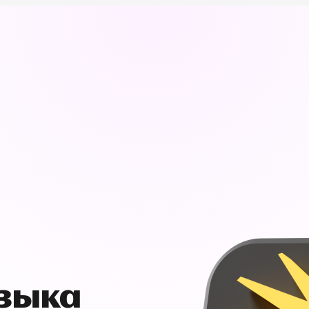
узыка