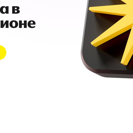
а в
гионе