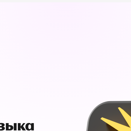
узыка