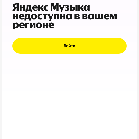
Яндекс Музыка
недоступна в вашем
регионе
Войти