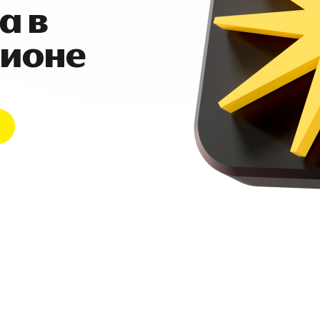
а в
гионе