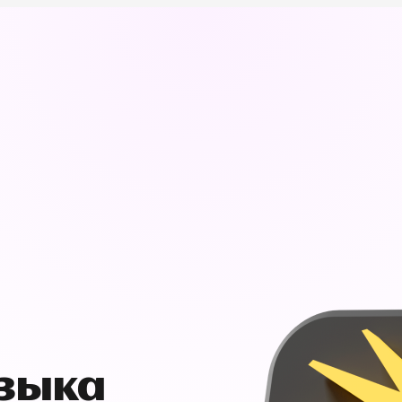
узыка