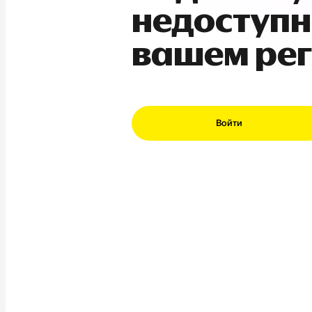
недоступн
вашем ре
Войти