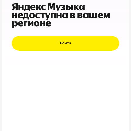
Яндекс Музыка
недоступна в вашем
регионе
Войти