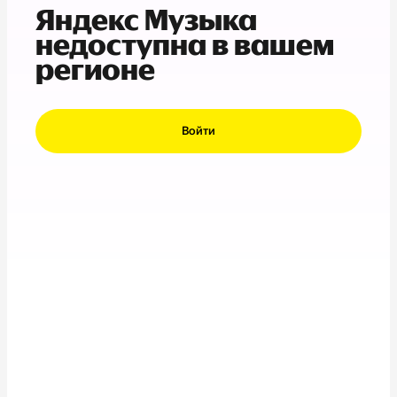
Яндекс Музыка
недоступна в вашем
регионе
Войти