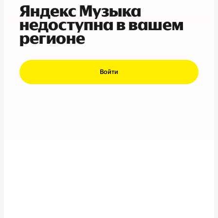
Яндекс Музыка
недоступна в вашем
регионе
Войти