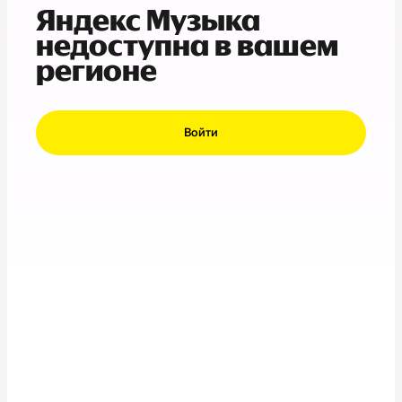
Яндекс Музыка
недоступна в вашем
регионе
Войти