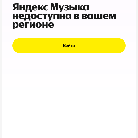
Яндекс Музыка
недоступна в вашем
регионе
Войти