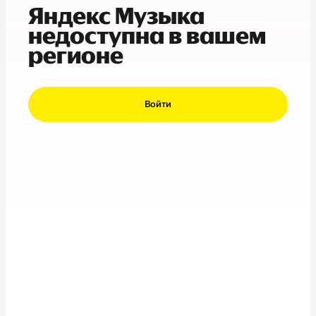
Яндекс Музыка
недоступна в вашем
регионе
Войти