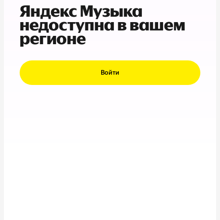
Яндекс Музыка
недоступна в вашем
регионе
Войти