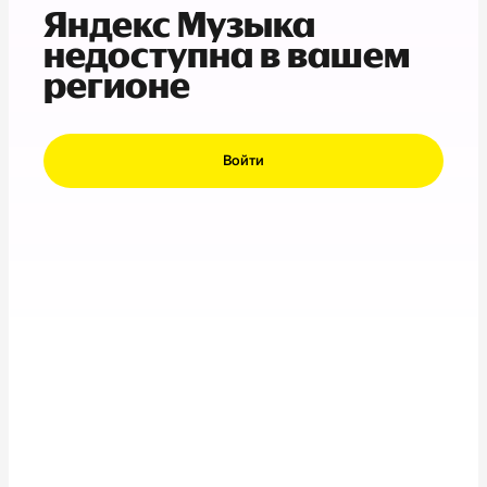
Яндекс Музыка
недоступна в вашем
регионе
Войти