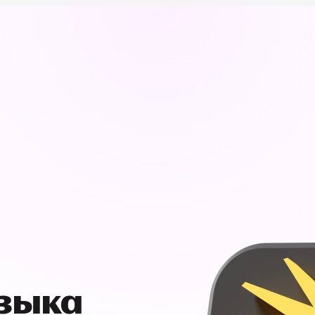
узыка