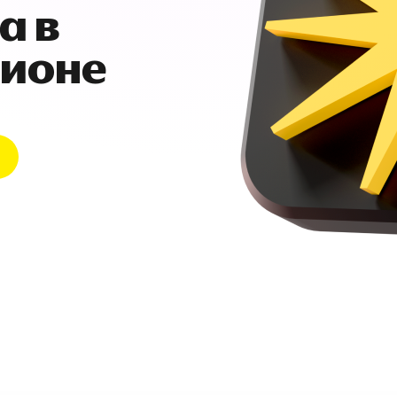
а в
гионе