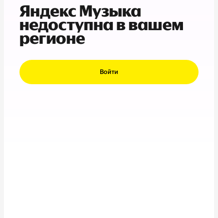
Яндекс Музыка
недоступна в вашем
регионе
Войти