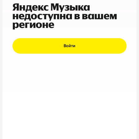
Яндекс Музыка
недоступна в вашем
регионе
Войти