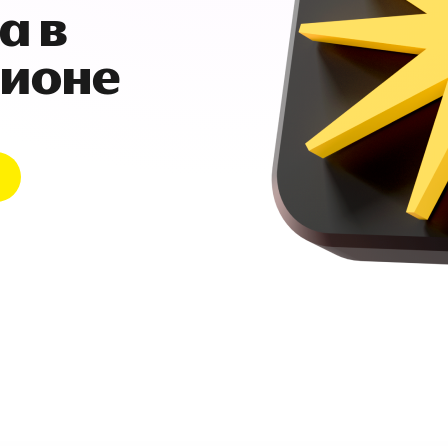
а в
гионе