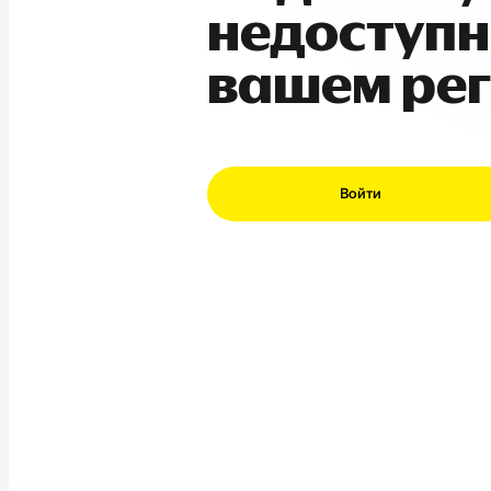
недоступн
вашем ре
Войти