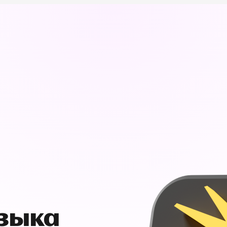
узыка