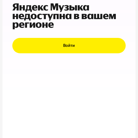
Яндекс Музыка
недоступна в вашем
регионе
Войти