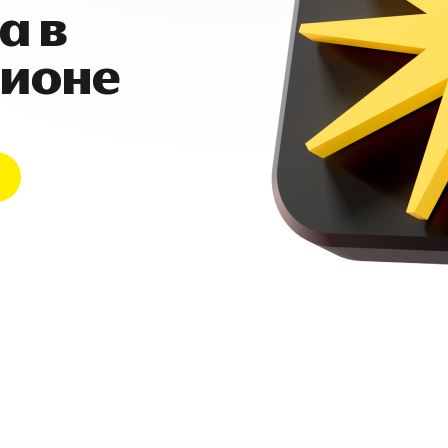
а в
гионе