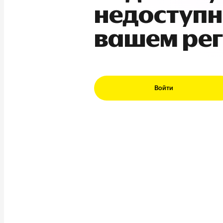
недоступн
вашем ре
Войти