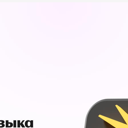
узыка