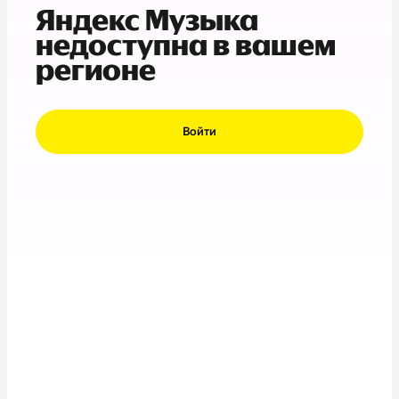
Яндекс Музыка
недоступна в вашем
регионе
Войти