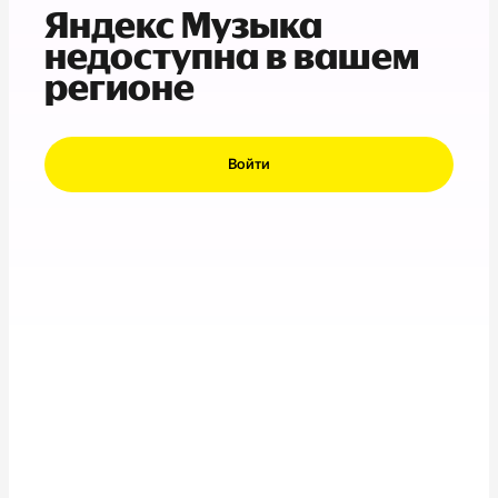
Яндекс Музыка
недоступна в вашем
регионе
Войти