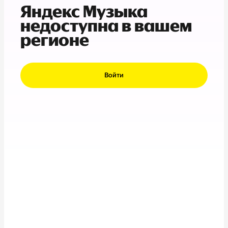
Яндекс Музыка
недоступна в вашем
регионе
Войти