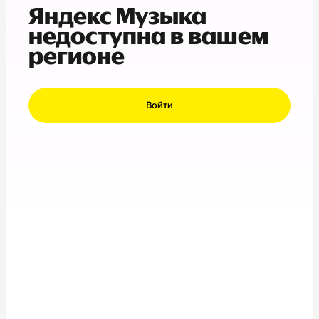
Яндекс Музыка
недоступна в вашем
регионе
Войти