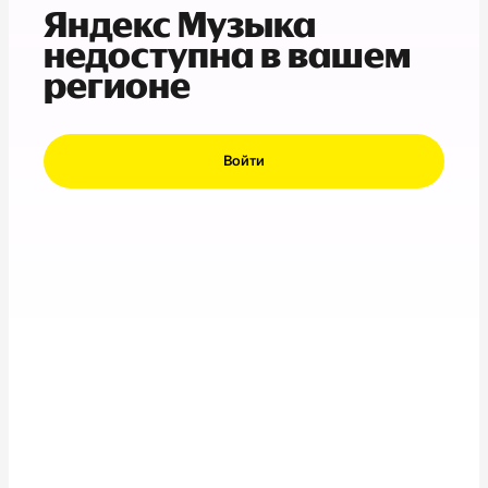
Яндекс Музыка
недоступна в вашем
регионе
Войти