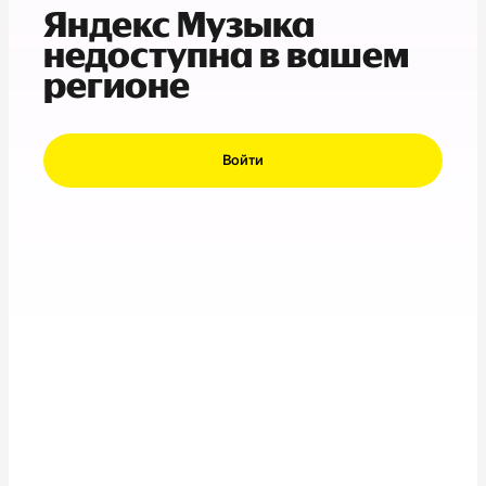
Яндекс Музыка
недоступна в вашем
регионе
Войти