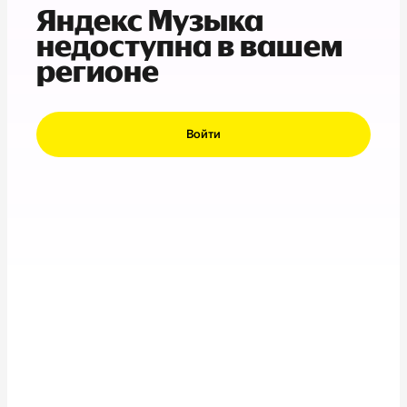
Яндекс Музыка
недоступна в вашем
регионе
Войти