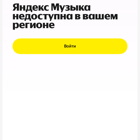
Яндекс Музыка
недоступна в вашем
регионе
Войти