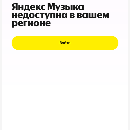
Яндекс Музыка
недоступна в вашем
регионе
Войти