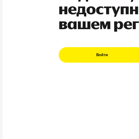
недоступн
вашем ре
Войти