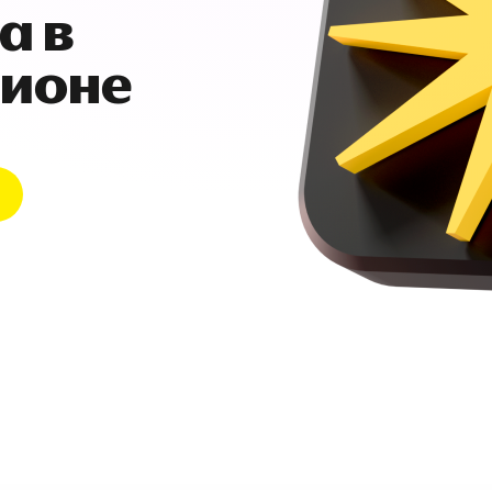
а в
гионе