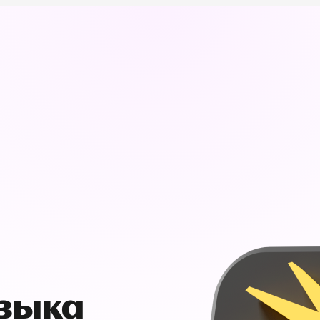
узыка