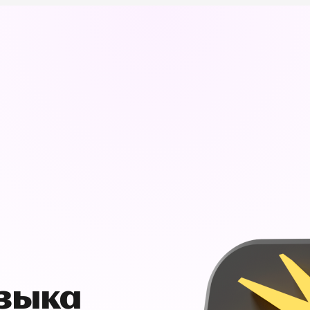
узыка