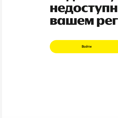
недоступн
вашем ре
Войти