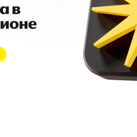
а в
гионе