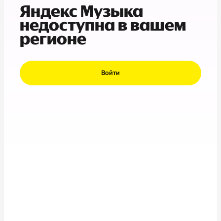
Яндекс Музыка
недоступна в вашем
регионе
Войти