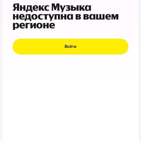
Яндекс Музыка
недоступна в вашем
регионе
Войти