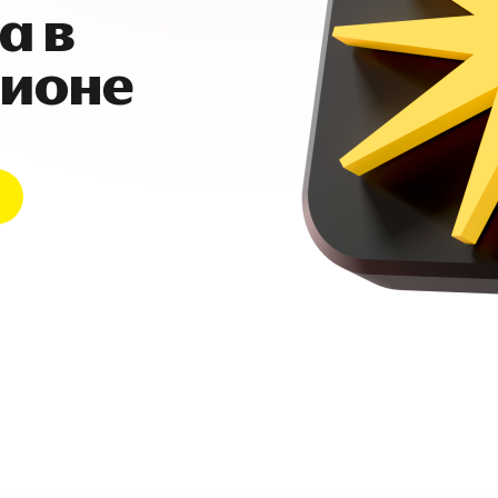
а в
гионе