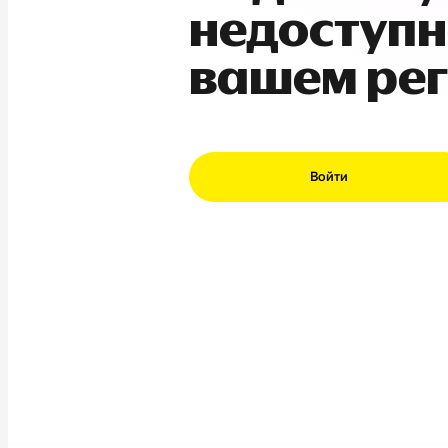
недоступн
вашем ре
Войти