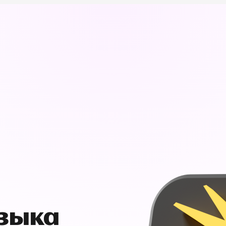
узыка