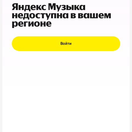
Яндекс Музыка
недоступна в вашем
регионе
Войти