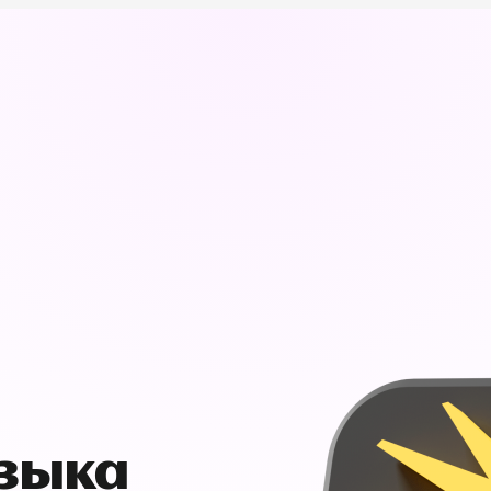
узыка