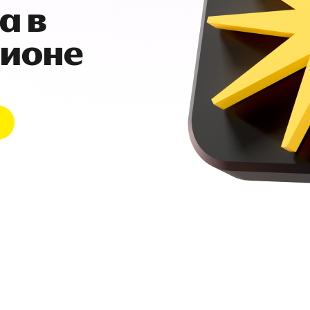
а в
гионе