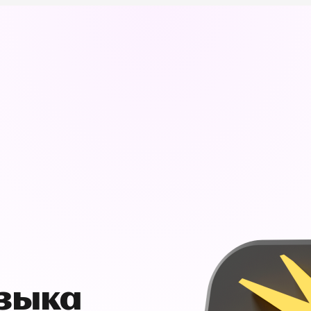
узыка