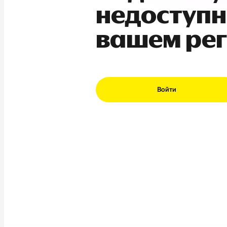
недоступн
вашем ре
Войти