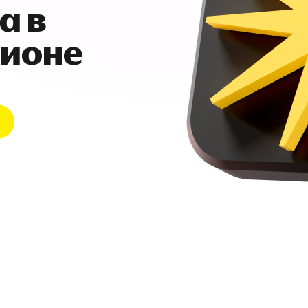
а в
гионе