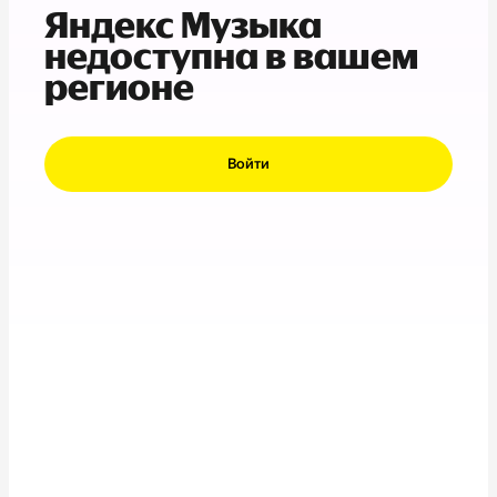
Яндекс Музыка
недоступна в вашем
регионе
Войти