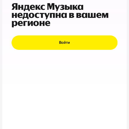
Яндекс Музыка
недоступна в вашем
регионе
Войти