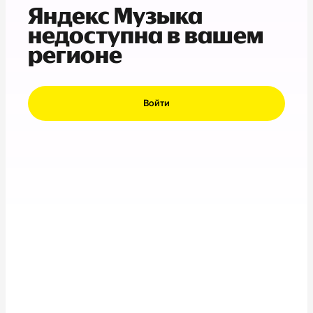
Яндекс Музыка
недоступна в вашем
регионе
Войти