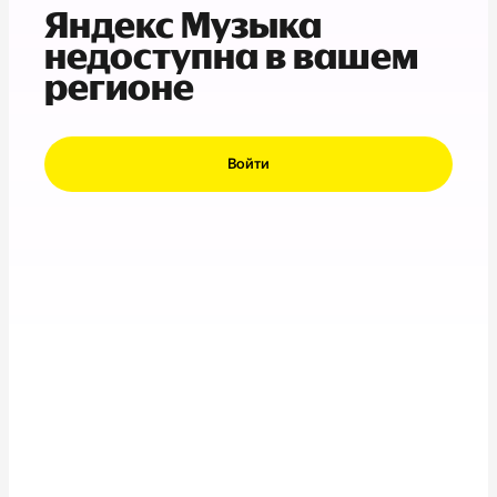
Яндекс Музыка
недоступна в вашем
регионе
Войти