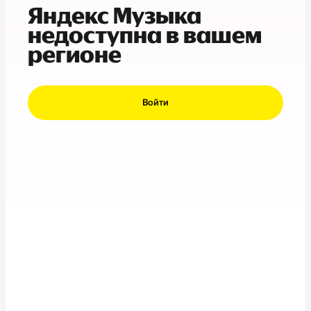
Яндекс Музыка
недоступна в вашем
регионе
Войти