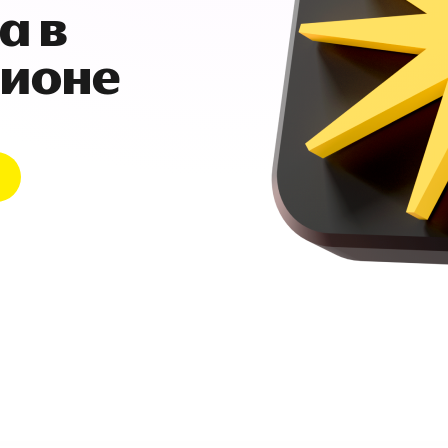
а в
гионе