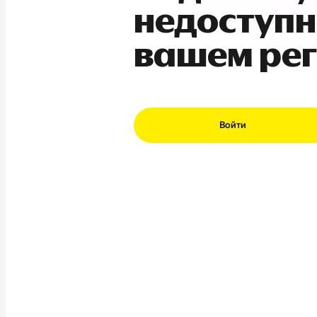
недоступн
вашем ре
Войти