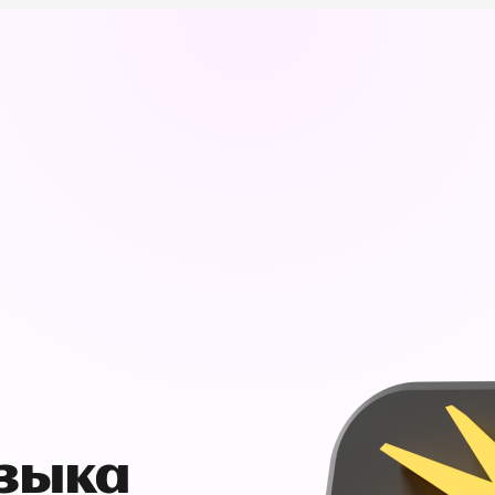
узыка