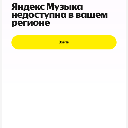
Яндекс Музыка
недоступна в вашем
регионе
Войти