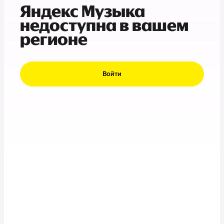
Яндекс Музыка
недоступна в вашем
регионе
Войти